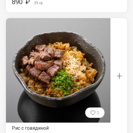
890
₽
25
гр.
+
0
Рис с говядиной