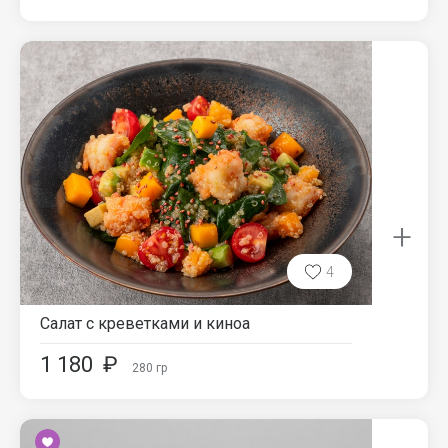
+
4
Салат с креветками и киноа
1 180
₽
280
гр