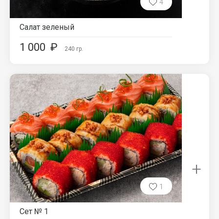
4
Салат зеленый
1 000
₽
240
гр.
+
1
Сет № 1