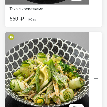
Тако с креветками
660
₽
100
гр.
+