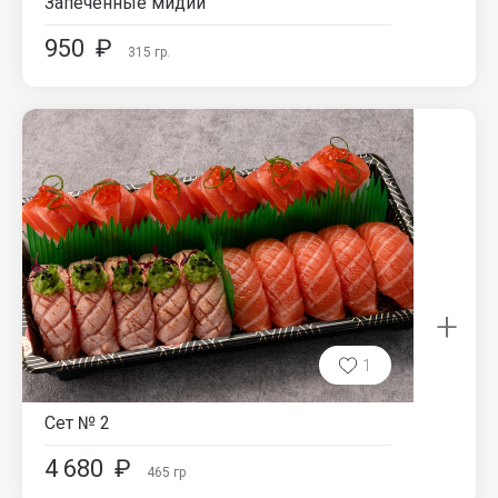
Запеченные мидии
950
₽
315
гр.
+
1
Сет № 2
4 680
₽
465
гр