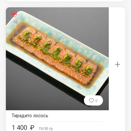
+
6
Тирадито лосось
1 400
₽
70/30
гр.