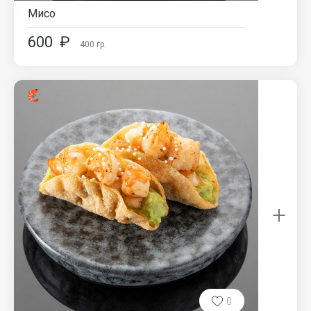
Мисо
600
₽
400
гр.
+
0