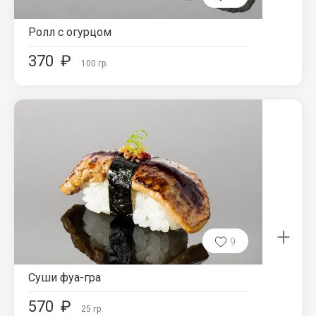
Ролл с огурцом
370
₽
100
гр.
+
9
Суши фуа-гра
570
₽
25
гр.