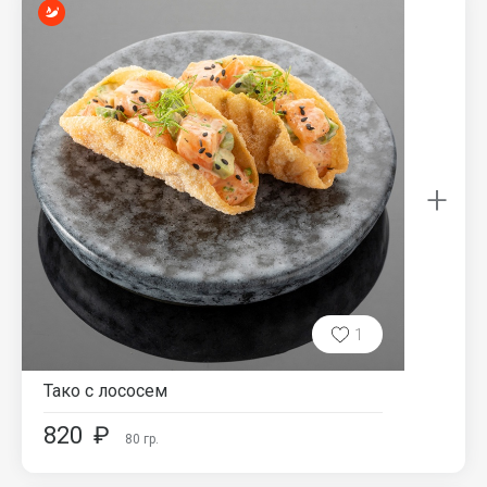
+
1
Тако с лососем
820
₽
80
гр.