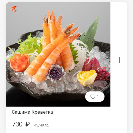
+
1
Сашими Креветка
730
₽
45/40
гр.