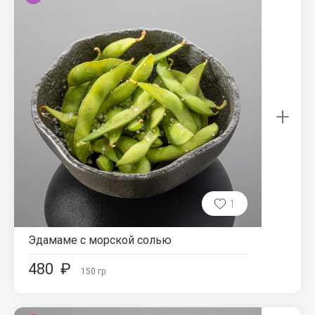
+
1
Эдамаме с морской солью
480
₽
150
гр.