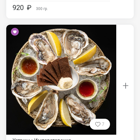
920
₽
300
гр.
+
7