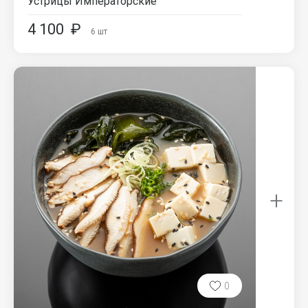
Устрицы Императорские
4 100
₽
6
шт
+
0