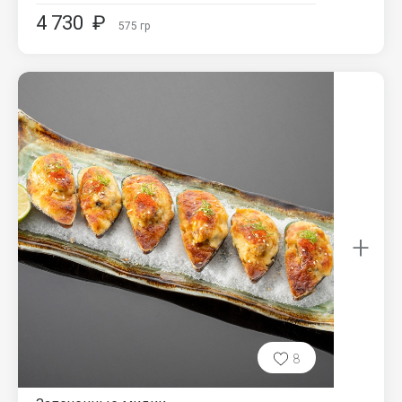
4 730
₽
575
гр
+
8