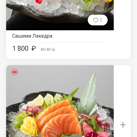
0
Сашими Лакедра
1 800
₽
45/40
гр.
+