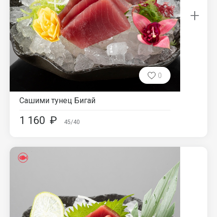
+
0
Сашими тунец Бигай
1 160
₽
45/40