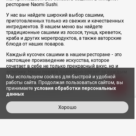
ресторане Naomi Sushi.
У нас вы найдете широкий выбор сашими,
приготовленных только из свежих и качественных
ингредиентов. В нашем меню вы найдете
традиционные сашими из лосося, тунца, креветок,
краба и других морепродуктов, а также авторские
блюда от наших поваров.
Каждый кусочек сашими в нашем ресторане - это
настоящее произведение искусства, которое
сочетает в себе не только прекрасный вкус, но и
эстетику. Наши повара тщательно следят за каждым
Мы используем cookies для быстрой и удобной
этапом приготовления, чтобы обеспечить высокое
работы сайта. Продолжая пользоваться сайтом, вы
качество нашей продукции.
принимаете
условия обработки персональных
Мы предлагаем удобный сервис доставки, который
данных
позволяет вам заказать сашими и получить его
прямо у себя дома или в офисе. Наша собственная
Хорошо
доставка быстрая и надежная.
Закажите сашими в онлайн-ресторане Naomi Sushi и
насладитесь вкусом настоящей современной
японской кухни прямо у себя дома или в офисе!