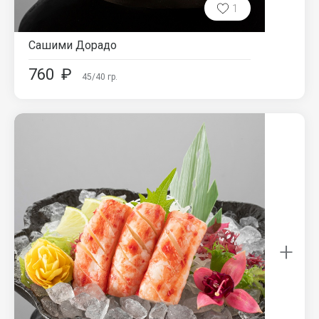
1
Сашими Дорадо
760
₽
45/40
гр.
+