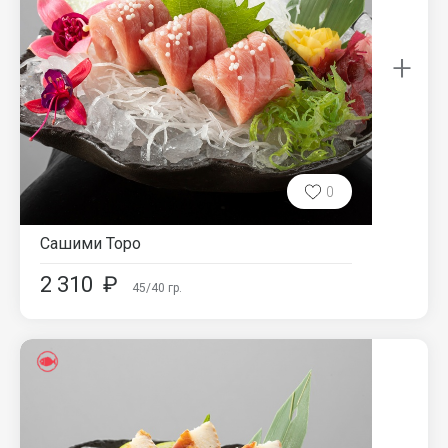
+
0
Сашими Торо
2 310
₽
45/40
гр.