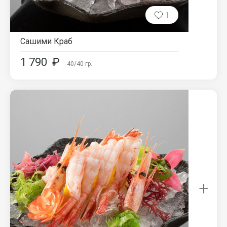
1
Сашими Краб
1 790
₽
40/40
гр.
+