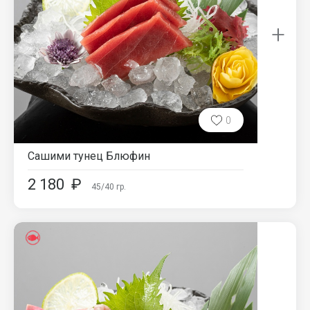
+
0
Сашими тунец Блюфин
2 180
₽
45/40
гр.