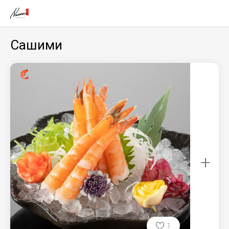
Сашими
+
1