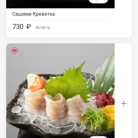
Сашими Креветка
730
₽
45/40
гр.
+