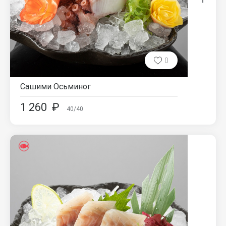
0
Сашими Осьминог
1 260
₽
40/40