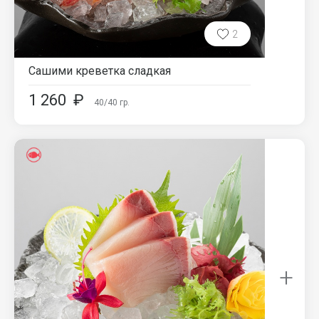
2
Сашими креветка сладкая
1 260
₽
40/40
гр.
+