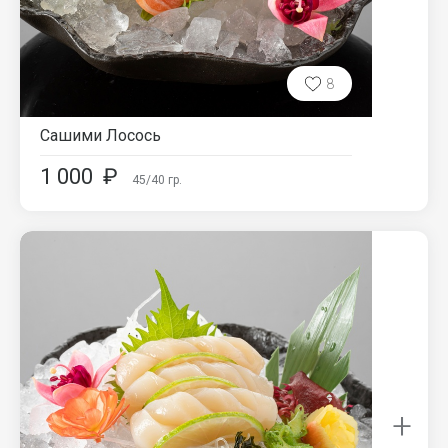
8
Сашими Лосось
1 000
₽
45/40
гр.
+