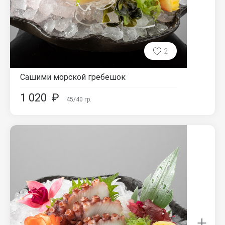
2
Сашими морской гребешок
1 020
₽
45/40
гр.
+