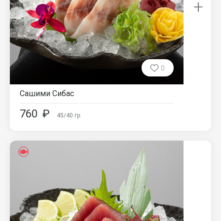
+
0
Сашими Сибас
760
₽
45/40
гр.