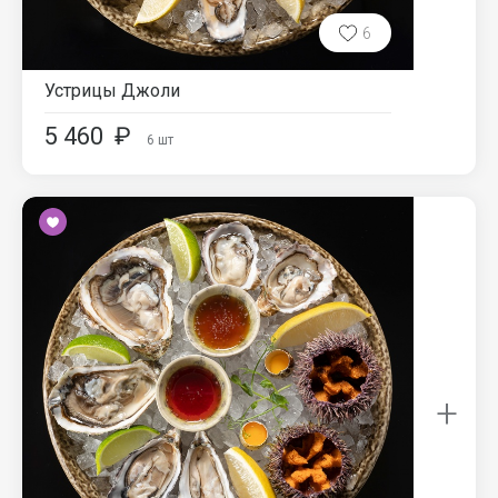
6
Устрицы Джоли
5 460
₽
6
шт
+