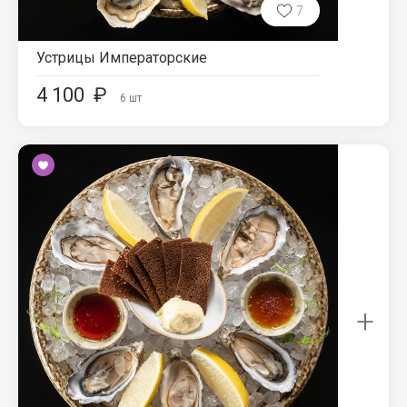
7
Устрицы Императорские
4 100
₽
6
шт
+