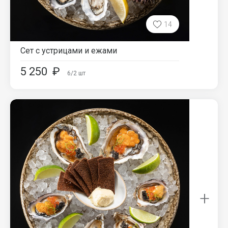
14
Сет с устрицами и ежами
5 250
₽
6/2
шт
+