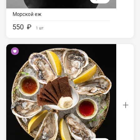
Морской еж
550
₽
1
шт
+