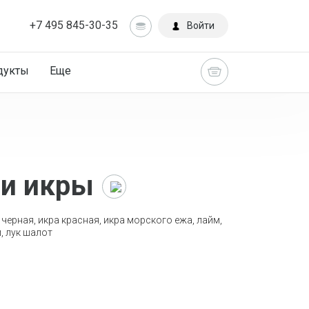
+7 495 845-30-35
Войти
дукты
Еще
ми икры
Главная
 черная, икра красная, икра морского ежа, лайм,
Каталог
, лук шалот
Устрицы,
морской