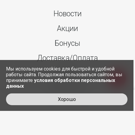
Новости
Акции
Бонусы
Доставка/Оплата
Мы используем cookies для быстрой и удобной
О нас
работы сайта. Продолжая пользоваться сайтом, вы
принимаете
условия обработки персональных
данных
Контакты
Хорошо
+7 495 845-30-35
служба доставки