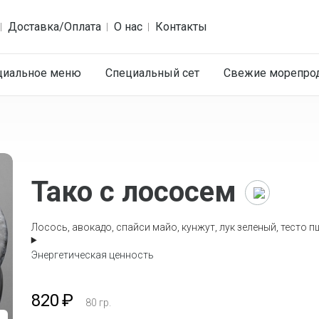
Доставка/Оплата
О нас
Контакты
циальное меню
Специальный сет
Cвежие морепро
Тако с лососем
Главная
Каталог
Лосось, авокадо, спайси майо, кунжут, лук зеленый, тесто 
Для
Энергетическая ценность
каждого
момента
820
₽
80
гр.