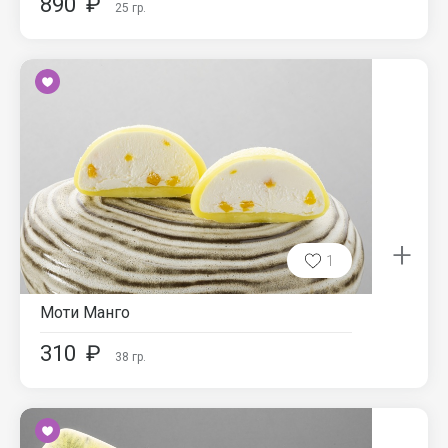
890
₽
25
гр.
+
1
Моти Манго
310
₽
38
гр.