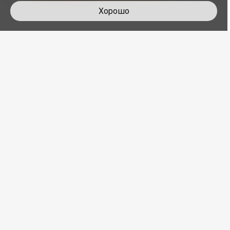
Хорошо
+
1
Моти Персик
310
₽
38
гр.
+