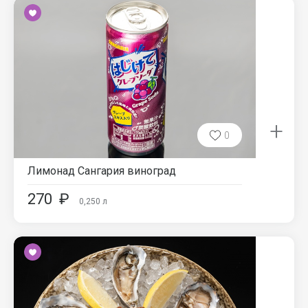
+
0
Лимонад Сангария виноград
270
₽
0,250
л