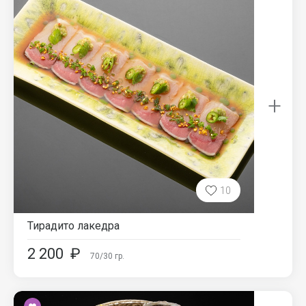
+
10
Тирадито лакедра
2 200
₽
70/30
гр.