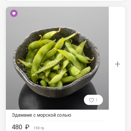
+
1
Эдамаме с морской солью
480
₽
150
гр.