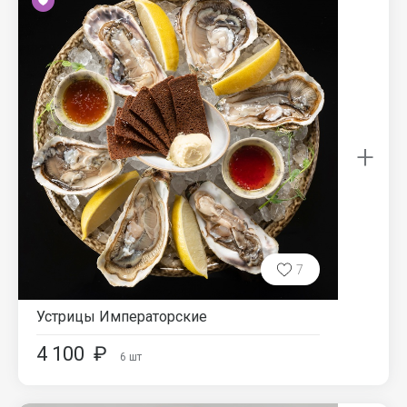
+
7
Устрицы Императорские
4 100
₽
6
шт