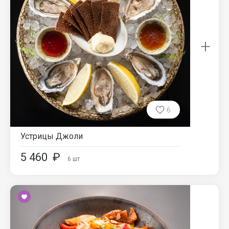
+
6
Устрицы Джоли
5 460
₽
6
шт