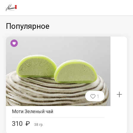
Популярное
+
1
Моти Зеленый чай
310
₽
38
гр.