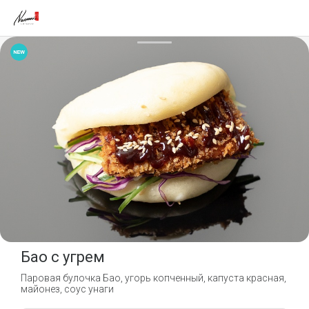
Бао с угрем
Паровая булочка Бао, угорь копченный, капуста красная,
майонез, соус унаги