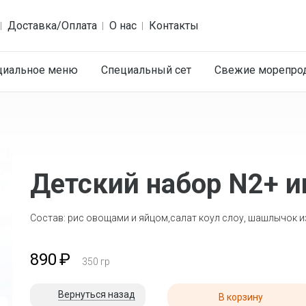
Доставка/Оплата
О нас
Контакты
циальное меню
Специальный сет
Cвежие морепро
Детский набор N2+ 
Состав: рис овощами и яйцом,салат коул слоу, шашлычок из
890
₽
350
гр
Вернуться назад
В корзину