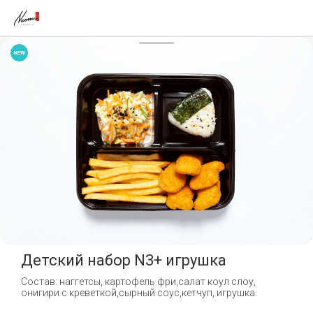
Детский набор N3+ игрушка
Состав: наггетсы, картофель фри,салат коул слоу,
онигири с креветкой,сырный соус,кетчуп, игрушка.