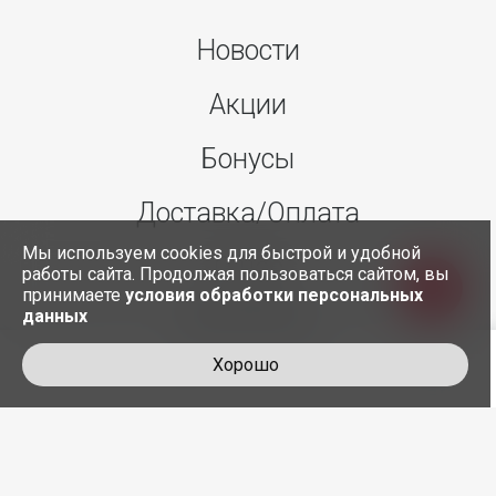
Новости
Акции
Бонусы
Доставка/Оплата
Мы используем cookies для быстрой и удобной
О нас
работы сайта. Продолжая пользоваться сайтом, вы
принимаете
условия обработки персональных
данных
Контакты
Хорошо
+7 495 845-30-35
служба доставки