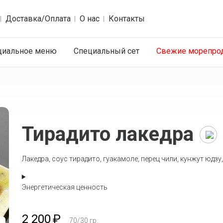
Доставка/Оплата
О нас
Контакты
циальное меню
Специальный сет
Cвежие морепро
Тирадито лакедра
Лакедра, соус тирадито, гуакамоле, перец чили, кунжут юдзу,
м
Энергетическая ценность
2 200
₽
70/30
гр.