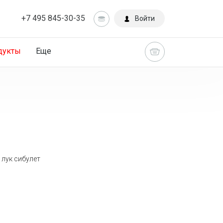
+7 495 845-30-35
Войти
дукты
Еще
Главная
Каталог
 лук сибулет
Cвежие
орепродукты