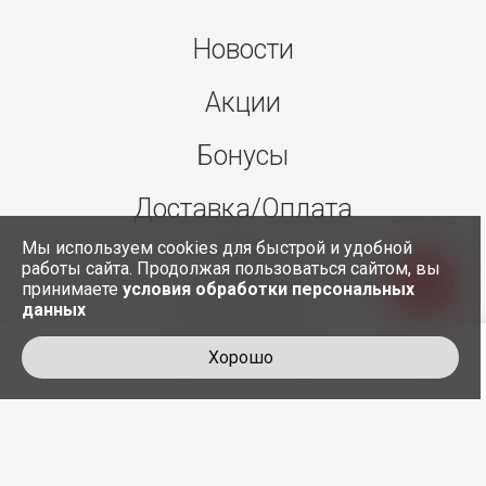
Новости
Акции
Бонусы
Доставка/Оплата
Мы используем cookies для быстрой и удобной
О нас
работы сайта. Продолжая пользоваться сайтом, вы
принимаете
условия обработки персональных
данных
Контакты
Хорошо
+7 495 845-30-35
служба доставки