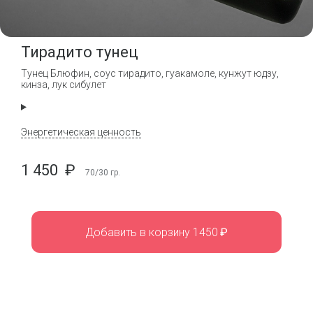
Тирадито тунец
Тунец Блюфин, соус тирадито, гуакамоле, кунжут юдзу,
кинза, лук сибулет
Энергетическая ценность
1 450
₽
70/30
гр.
Добавить в корзину 1450
₽