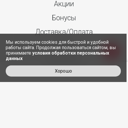
Акции
Бонусы
Доставка/Оплата
Мы используем cookies для быстрой и удобной
О нас
работы сайта. Продолжая пользоваться сайтом, вы
принимаете
условия обработки персональных
данных
Контакты
Хорошо
+7 495 845-30-35
служба доставки