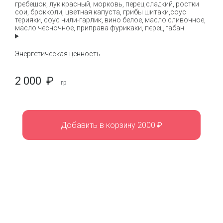
гребешок, лук красный, морковь, перец сладкий, ростки
сои, брокколи, цветная капуста, грибы шитаки,соус
терияки, соус чили-гарлик, вино белое, масло сливочное,
масло чесночное, приправа фурикаки, перец габан
Энергетическая ценность
2 000
₽
гр
Добавить в корзину 2000
₽