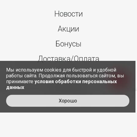
Новости
Акции
Бонусы
Доставка/Оплата
Мы используем cookies для быстрой и удобной
О нас
работы сайта. Продолжая пользоваться сайтом, вы
принимаете
условия обработки персональных
данных
Контакты
Хорошо
+7 495 845-30-35
служба доставки