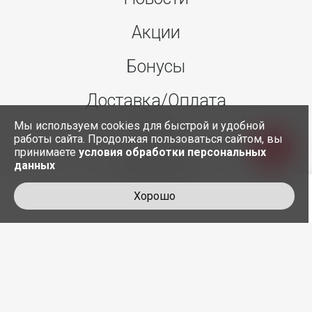
Акции
Бонусы
Доставка/Оплата
Мы используем cookies для быстрой и удобной
О нас
работы сайта. Продолжая пользоваться сайтом, вы
принимаете
условия обработки персональных
данных
Контакты
Хорошо
+7 495 845-30-35
служба доставки