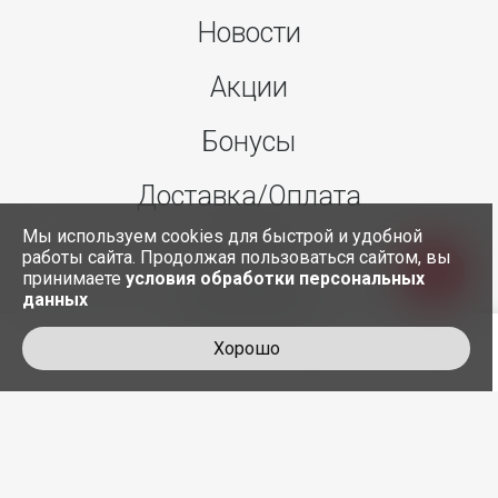
Новости
Акции
Бонусы
Доставка/Оплата
Мы используем cookies для быстрой и удобной
О нас
работы сайта. Продолжая пользоваться сайтом, вы
принимаете
условия обработки персональных
данных
Контакты
Хорошо
+7 495 845-30-35
служба доставки