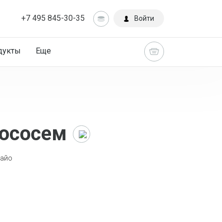
+7 495 845-30-35
Войти
дукты
Еще
лососем
Главная
Каталог
майо
Роллы
Роллы с
лососем