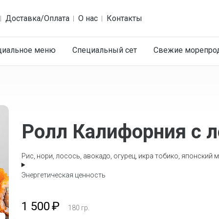
Доставка/Оплата
О нас
Контакты
циальное меню
Специальный сет
Cвежие морепро
Ролл Калифорния с 
Рис, нори, лосось, авокадо, огурец, икра тобико, японский 
Энергетическая ценность
1 500
₽
180
гр.