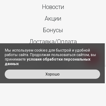
Новости
Акции
Бонусы
Доставка/Оплата
Мы используем cookies для быстрой и удобной
О нас
работы сайта. Продолжая пользоваться сайтом, вы
принимаете
условия обработки персональных
данных
Контакты
Хорошо
+7 495 845-30-35
служба доставки