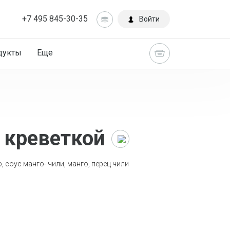
+7 495 845-30-35
Войти
дукты
Еще
 креветкой
Главная
Каталог
, соус манго- чили, манго, перец чили
Роллы
Роллы