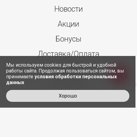
Новости
Акции
Бонусы
Доставка/Оплата
Мы используем cookies для быстрой и удобной
О нас
работы сайта. Продолжая пользоваться сайтом, вы
принимаете
условия обработки персональных
данных
Контакты
Хорошо
+7 495 845-30-35
служба доставки