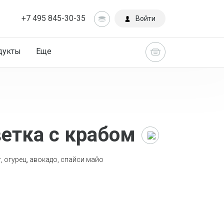
+7 495 845-30-35
Войти
дукты
Еще
етка с крабом
Главная
Каталог
, огурец, авокадо, спайси майо
Роллы
Роллы