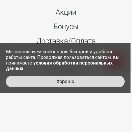
Акции
Бонусы
Доставка/Оплата
Мы используем cookies для быстрой и удобной
О нас
работы сайта. Продолжая пользоваться сайтом, вы
принимаете
условия обработки персональных
данных
Контакты
Хорошо
+7 495 845-30-35
служба доставки