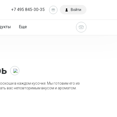
+7 495 845-30-35
Войти
дукты
Еще
рь
Главная
Каталог
оскоши в каждом кусочке. Мы готовим его из
вать вас неповторимым вкусом и ароматом.
Роллы
Роллы