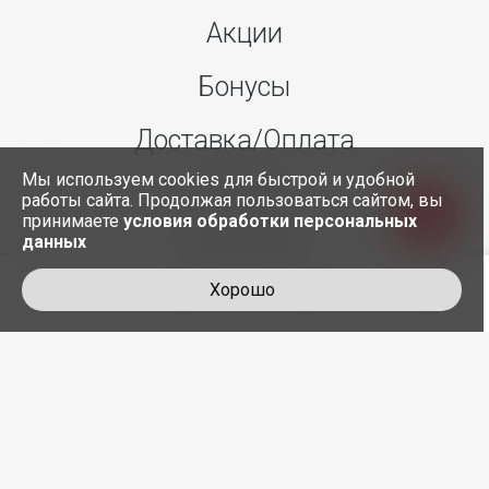
Акции
Бонусы
Доставка/Оплата
Мы используем cookies для быстрой и удобной
О нас
работы сайта. Продолжая пользоваться сайтом, вы
принимаете
условия обработки персональных
данных
Контакты
Хорошо
+7 495 845-30-35
служба доставки