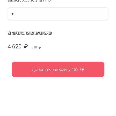
васаби, ролл total shrimp
Энергетическая ценность
4 620
₽
820
гр
Добавить в корзину 4620
₽