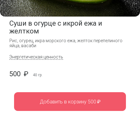
Суши в огурце с икрой ежа и
желтком
Рис, огурец, икра морского ежа, желток перепелиного
яйца, васаби
Энергетическая ценность
500
₽
40
гр.
Добавить в корзину 500
₽