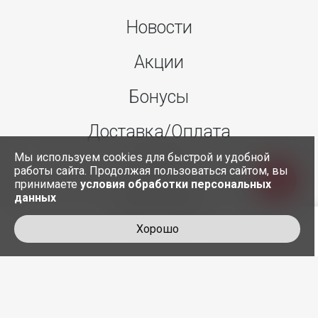
Новости
Акции
Бонусы
Доставка/Оплата
Мы используем cookies для быстрой и удобной
О нас
работы сайта. Продолжая пользоваться сайтом, вы
принимаете
условия обработки персональных
данных
Контакты
Хорошо
+7 495 845-30-35
служба доставки