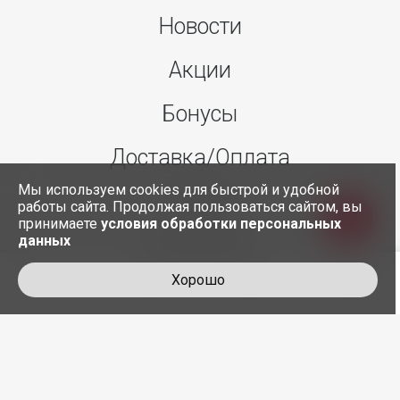
Новости
Акции
Бонусы
Доставка/Оплата
Мы используем cookies для быстрой и удобной
О нас
работы сайта. Продолжая пользоваться сайтом, вы
принимаете
условия обработки персональных
данных
Контакты
Хорошо
+7 495 845-30-35
служба доставки