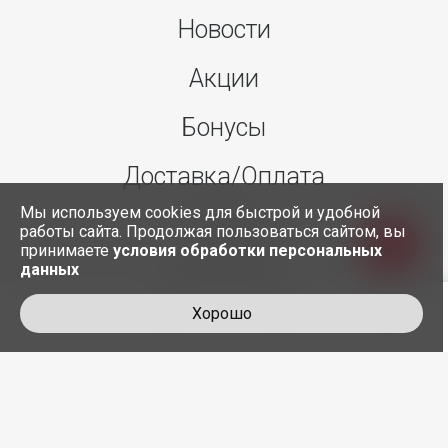
Новости
Акции
Бонусы
Доставка/Оплата
Мы используем cookies для быстрой и удобной
О нас
работы сайта. Продолжая пользоваться сайтом, вы
принимаете
условия обработки персональных
данных
Контакты
Хорошо
+7 495 845-30-35
служба доставки