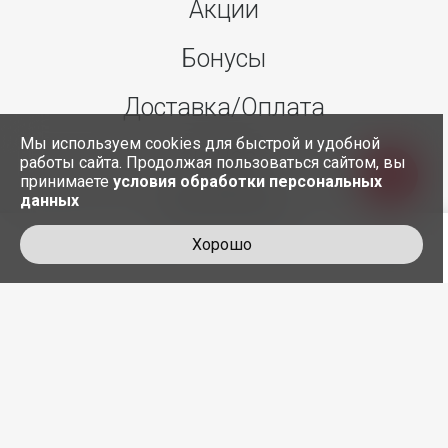
Акции
Бонусы
Доставка/Оплата
Мы используем cookies для быстрой и удобной
О нас
работы сайта. Продолжая пользоваться сайтом, вы
принимаете
условия обработки персональных
данных
Контакты
Хорошо
+7 495 845-30-35
служба доставки