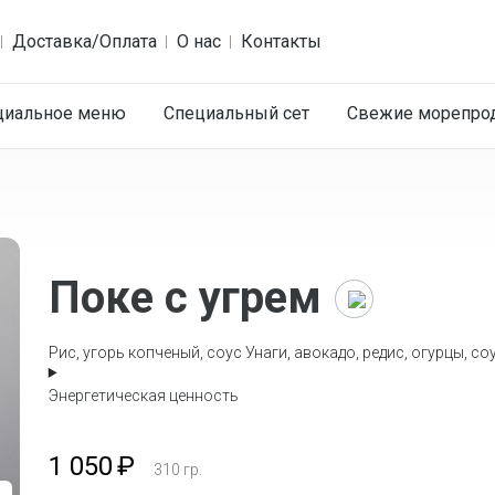
Доставка/Оплата
О нас
Контакты
циальное меню
Специальный сет
Cвежие морепро
Поке с угрем
Главная
Рис, угорь копченый, соус Унаги, авокадо, редис, огурцы, соу
Каталог
Энергетическая ценность
Тако,
поке
1 050
₽
310
гр.