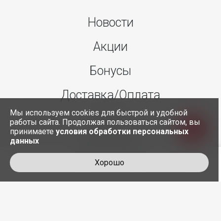
Новости
Акции
Бонусы
Доставка/Оплата
Мы используем cookies для быстрой и удобной
О нас
работы сайта. Продолжая пользоваться сайтом, вы
принимаете
условия обработки персональных
данных
Контакты
Хорошо
+7 495 845-30-35
служба доставки