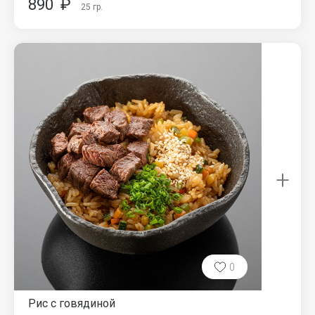
890
₽
25
гр.
+
0
Рис с говядиной