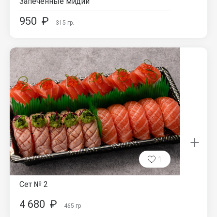
Запеченные мидии
950
₽
315
гр.
+
1
Сет № 2
4 680
₽
465
гр