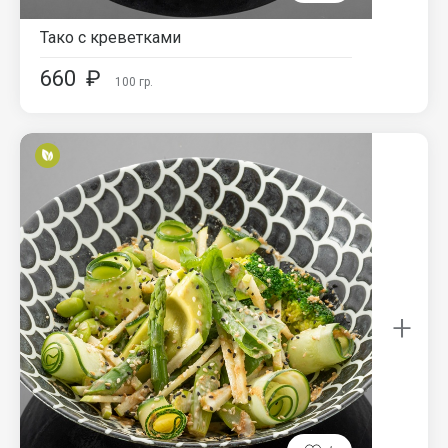
Тако с креветками
660
₽
100
гр.
+