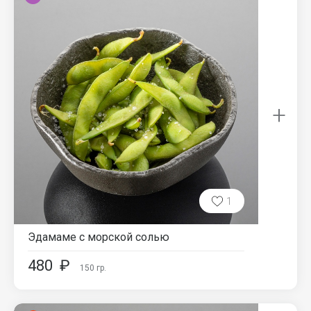
+
1
Эдамаме с морской солью
480
₽
150
гр.