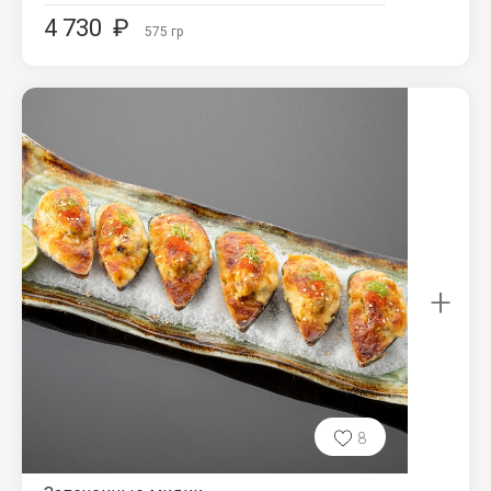
4 730
₽
575
гр
+
8