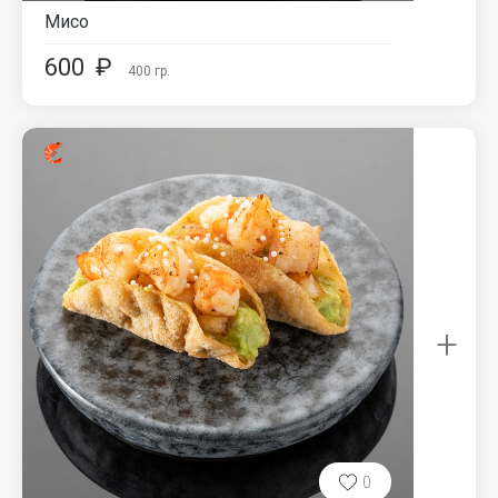
Мисо
600
₽
400
гр.
+
0