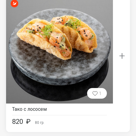
+
1
Тако с лососем
820
₽
80
гр.