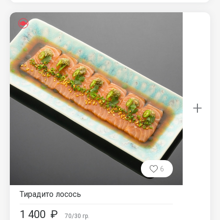
+
6
Тирадито лосось
1 400
₽
70/30
гр.