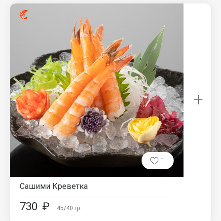
+
1
Сашими Креветка
730
₽
45/40
гр.