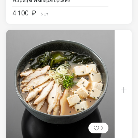
Устрицы Императорские
4 100
₽
6
шт
+
0