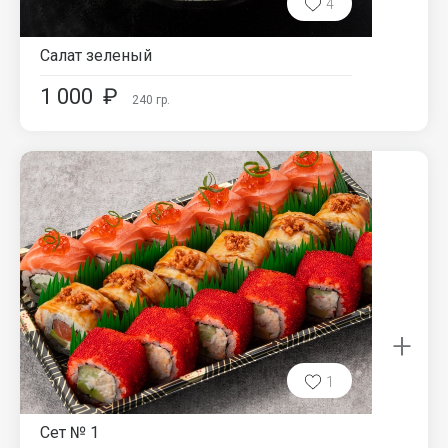
4
Салат зеленый
1 000
₽
240
гр.
+
1
Сет № 1