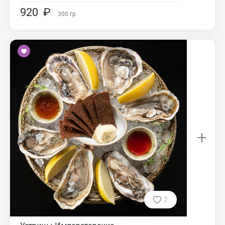
920
₽
300
гр.
+
7