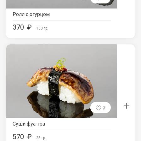
Ролл с огурцом
370
₽
100
гр.
+
9
Суши фуа-гра
570
₽
25
гр.