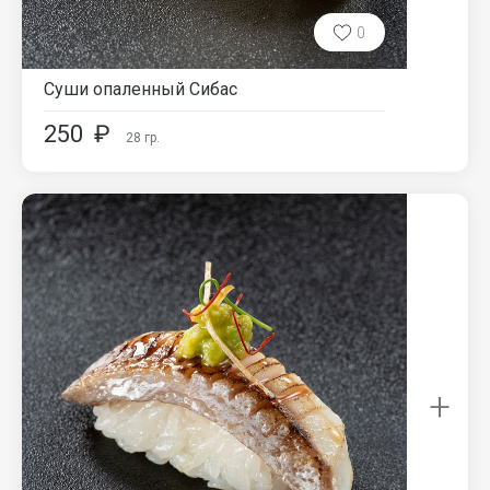
0
Суши опаленный Сибас
250
₽
28
гр.
+