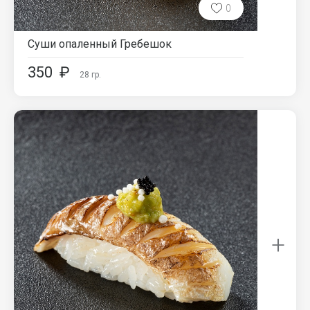
0
Суши опаленный Гребешок
350
₽
28
гр.
+