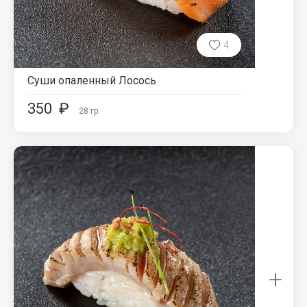
4
Суши опаленный Лосось
350
₽
28
гр.
+