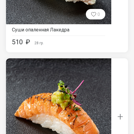
0
Суши опаленная Лакедра
510
₽
28
гр.
+