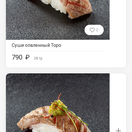
0
Суши опаленный Торо
790
₽
28
гр.
+