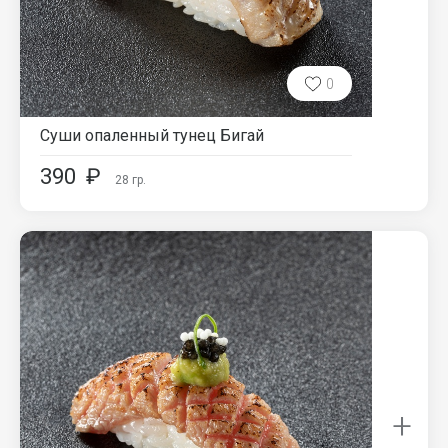
0
Суши опаленный тунец Бигай
390
₽
28
гр.
+