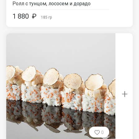
Ролл с тунцом, лососем и дорадо
1 880
₽
185
гр
+
0