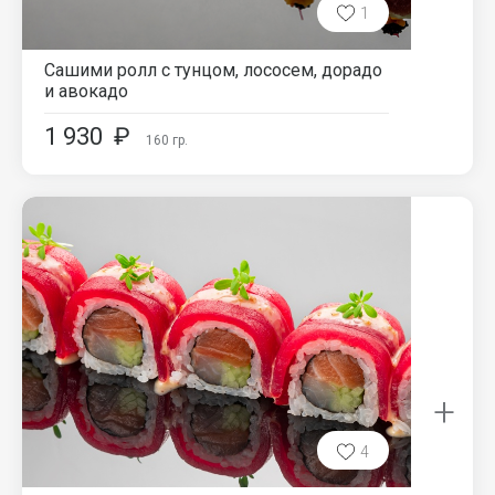
1
Сашими ролл с тунцом, лососем, дорадо
и авокадо
1 930
₽
160
гр.
+
4