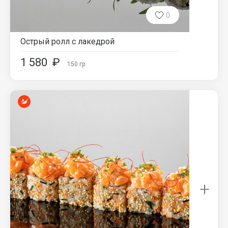
0
Острый ролл с лакедрой
1 580
₽
150
гр.
+