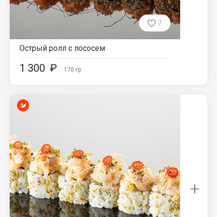
7
Острый ролл с лососем
1 300
₽
170
гр.
+