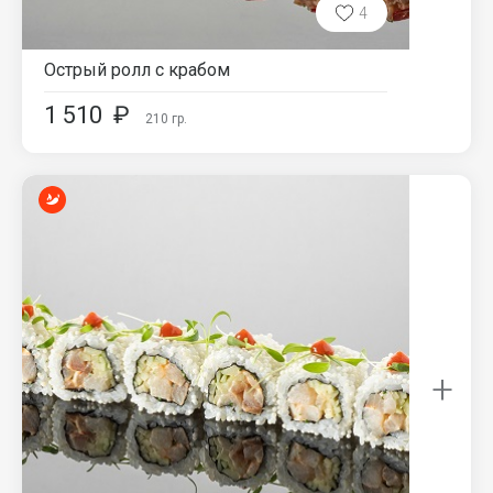
4
Острый ролл с крабом
1 510
₽
210
гр.
+