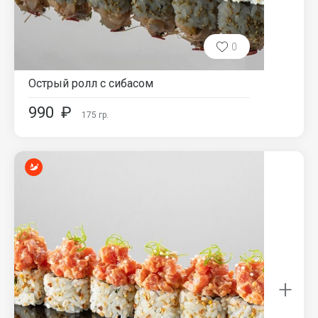
0
Острый ролл с сибасом
990
₽
175
гр.
+