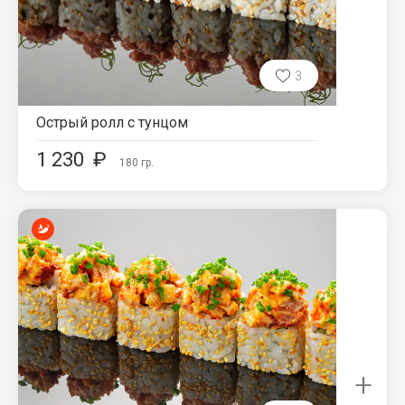
3
Острый ролл с тунцом
1 230
₽
180
гр.
+